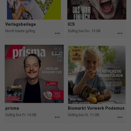
Verlagsbeilage
ICS
Noch heute gültig
Gültig bis Do. 13.08.
more_horiz
more_horiz
prisma
Biomarkt Vorwerk Podemus
Gültig bis Fr. 14.08.
Gültig bis Di. 11.08.
more_horiz
more_horiz