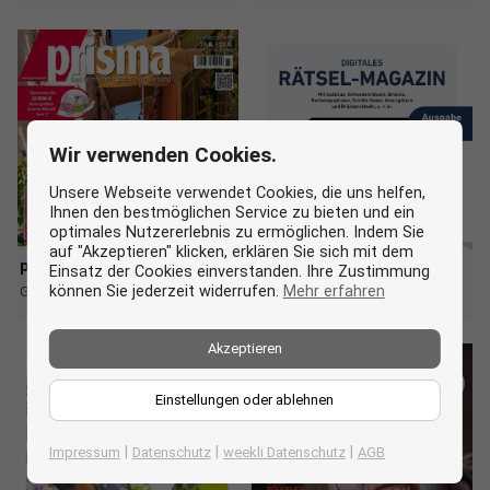
Wir verwenden Cookies.
Unsere Webseite verwendet Cookies, die uns helfen,
Ihnen den bestmöglichen Service zu bieten und ein
optimales Nutzererlebnis zu ermöglichen. Indem Sie
auf "Akzeptieren" klicken, erklären Sie sich mit dem
prisma
Verlagsbeilage
Einsatz der Cookies einverstanden. Ihre Zustimmung
können Sie jederzeit widerrufen.
Mehr erfahren
Gültig ab Sa. 15.08.
Gültig bis Do. 13.08.
more_horiz
more_horiz
Akzeptieren
Einstellungen oder ablehnen
|
|
|
Impressum
Datenschutz
weekli Datenschutz
AGB