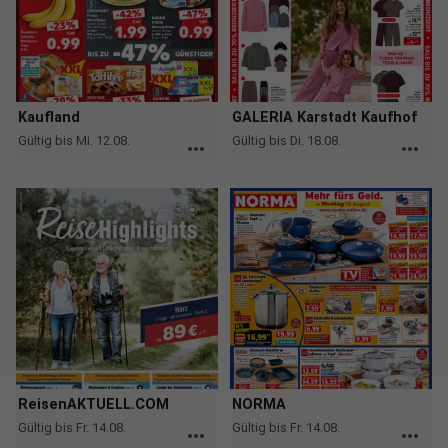
Kaufland
GALERIA Karstadt Kaufhof
Gültig bis Mi. 12.08.
Gültig bis Di. 18.08.
more_horiz
more_horiz
ReisenAKTUELL.COM
NORMA
Gültig bis Fr. 14.08.
Gültig bis Fr. 14.08.
more_horiz
more_horiz